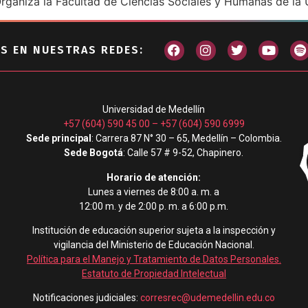
ganiza la Facultad de Ciencias Sociales y Humanas de la 
S EN NUESTRAS REDES:
Universidad de Medellín
+57 (604) 590 45 00
–
+57 (604) 590 6999
Sede principal
: Carrera 87 N° 30 – 65, Medellín – Colombia.
Sede Bogotá
: Calle 57 # 9-52, Chapinero.
Horario de atención:
Lunes a viernes de 8:00 a. m. a
12:00 m. y de 2:00 p. m. a 6:00 p.m.
Institución de educación superior sujeta a la inspección y
vigilancia del Ministerio de Educación Nacional.
Política para el Manejo y Tratamiento de Datos Personales
.
Estatuto de Propiedad Intelectual
Notificaciones judiciales:
corresrec@udemedellin.edu.co