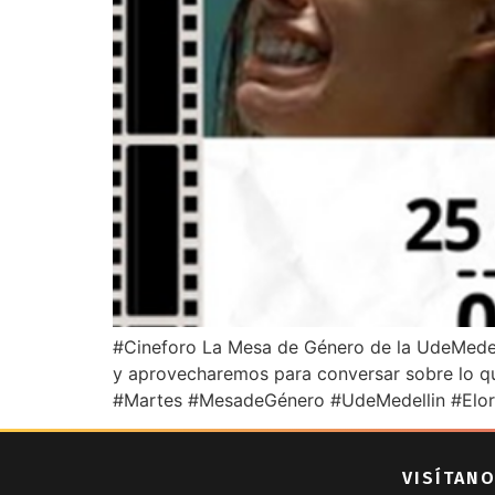
#Cineforo La Mesa de Género de la UdeMedellí
y aprovecharemos para conversar sobre lo qu
#Martes #MesadeGénero #UdeMedellin #Elord
VISÍTANO