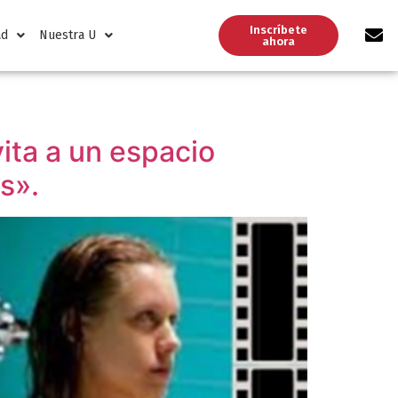
Inscríbete
ad
Nuestra U
ahora
ita a un espacio
s».