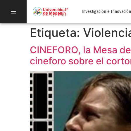
Investigación e Innovació
Etiqueta:
Violenci
CINEFORO, la Mesa de 
cineforo sobre el corto