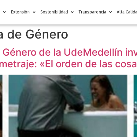
n
Extensión
Sostenibilidad
Transparencia
Alta Calid
a de Género
Género de la UdeMedellín inv
metraje: «El orden de las cosa