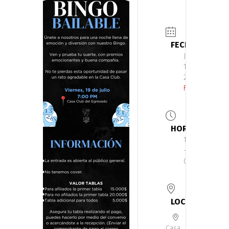
FECHA
Jul
19
2024
Finalizdo!
HORA
19:00
-
00:00
LOCALIZACIÓN
Casa